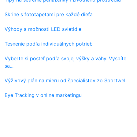
Skrine s fototapetami pre každé dieťa
Výhody a možnosti LED svietidiel
Tesnenie podľa individuálnych potrieb
Vyberte si posteľ podľa svojej výšky a váhy. Vyspíte
sa...
Výživový plán na mieru od špecialistov zo Sportwell
Eye Tracking v online marketingu