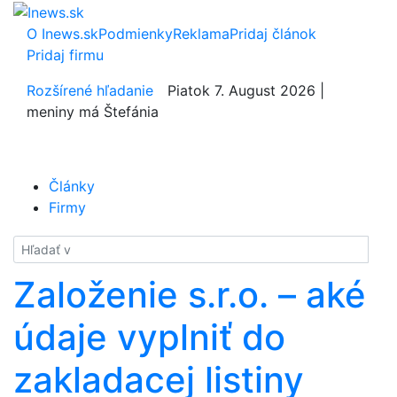
O Inews.sk
Podmienky
Reklama
Pridaj článok
Pridaj firmu
Rozšírené hľadanie
Piatok 7. August 2026 |
meniny má Štefánia
Články
Firmy
Hladať
Založenie s.r.o. – aké
údaje vyplniť do
zakladacej listiny