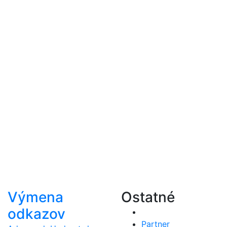
Výmena
Ostatné
odkazov
Partner