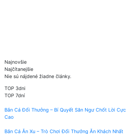
Najnovšie
Najčítanejšie
Nie sú nájdené žiadne články.
TOP 3dni
TOP 7dní
Bắn Cá Đổi Thưởng – Bí Quyết Săn Ngư Chốt Lời Cực
Cao
Bắn Cá Ăn Xu – Trò Chơi Đổi Thưởng Ăn Khách Nhất