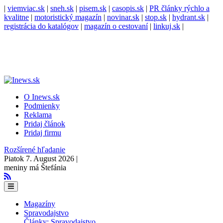
|
viemviac.sk
|
sneh.sk
|
pisem.sk
|
casopis.sk
|
PR články rýchlo a
kvalitne
|
motoristický magazín
|
novinar.sk
|
stop.sk
|
hydrant.sk
|
registrácia do katalógov
|
magazín o cestovaní
|
linkuj.sk
|
O Inews.sk
Podmienky
Reklama
Pridaj článok
Pridaj firmu
Rozšírené hľadanie
Piatok 7. August 2026 |
meniny má Štefánia
Magazíny
Spravodajstvo
Články: Spravodajstvo