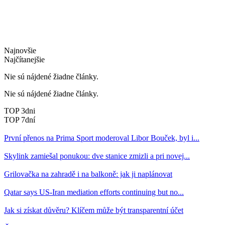
Najnovšie
Najčítanejšie
Nie sú nájdené žiadne články.
Nie sú nájdené žiadne články.
TOP 3dni
TOP 7dní
První přenos na Prima Sport moderoval Libor Bouček, byl i...
Skylink zamiešal ponukou: dve stanice zmizli a pri novej...
Grilovačka na zahradě i na balkoně: jak ji naplánovat
Qatar says US-Iran mediation efforts continuing but no...
Jak si získat důvěru? Klíčem může být transparentní účet