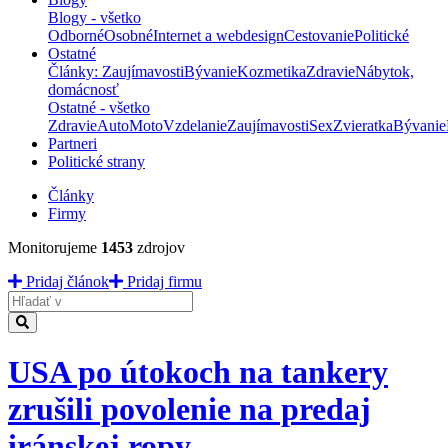
Blogy - všetko
Odborné
Osobné
Internet a webdesign
Cestovanie
Politické
Ostatné
Články: Zaujímavosti
Bývanie
Kozmetika
Zdravie
Nábytok,
domácnosť
Ostatné - všetko
Zdravie
Auto
Moto
Vzdelanie
Zaujímavosti
Sex
Zvieratka
Bývanie
Partneri
Politické strany
Články
Firmy
Monitorujeme
1453
zdrojov
Pridaj článok
Pridaj firmu
Hladať
USA po útokoch na tankery
zrušili povolenie na predaj
iránskej ropy