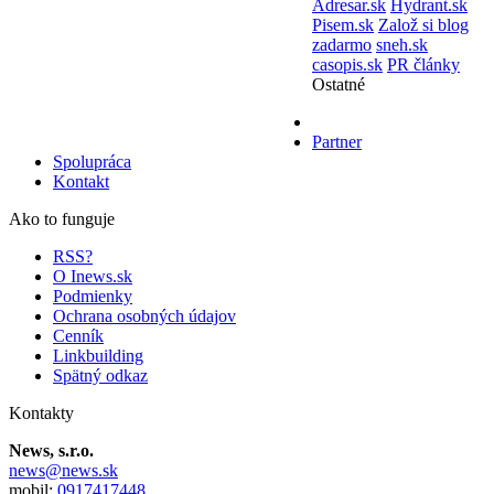
Adresar.sk
Hydrant.sk
Pisem.sk
Založ si blog
zadarmo
sneh.sk
casopis.sk
PR články
Ostatné
Partner
Spolupráca
Kontakt
Ako to funguje
RSS?
O Inews.sk
Podmienky
Ochrana osobných údajov
Cenník
Linkbuilding
Spätný odkaz
Kontakty
News, s.r.o.
news@news.sk
mobil:
0917417448