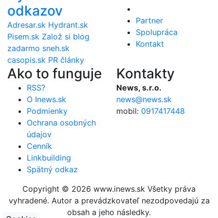
odkazov
Partner
Adresar.sk
Hydrant.sk
Spolupráca
Pisem.sk
Založ si blog
Kontakt
zadarmo
sneh.sk
casopis.sk
PR články
Ako to funguje
Kontakty
RSS?
News, s.r.o.
O Inews.sk
news@news.sk
Podmienky
mobil:
0917417448
Ochrana osobných
údajov
Cenník
Linkbuilding
Spätný odkaz
Copyright © 2026 www.inews.sk Všetky práva
vyhradené. Autor a prevádzkovateľ nezodpovedajú za
obsah a jeho následky.