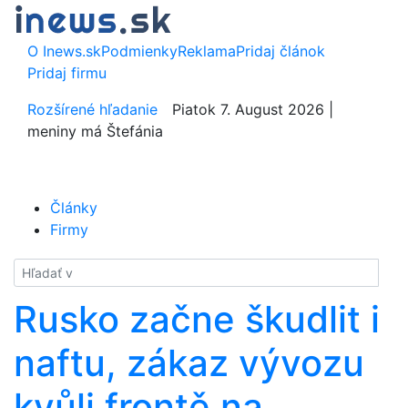
O Inews.sk
Podmienky
Reklama
Pridaj článok
Pridaj firmu
Rozšírené hľadanie
Piatok 7. August 2026 |
meniny má Štefánia
Články
Firmy
Hladať
Rusko začne škudlit i
naftu, zákaz vývozu
kvůli frontě na