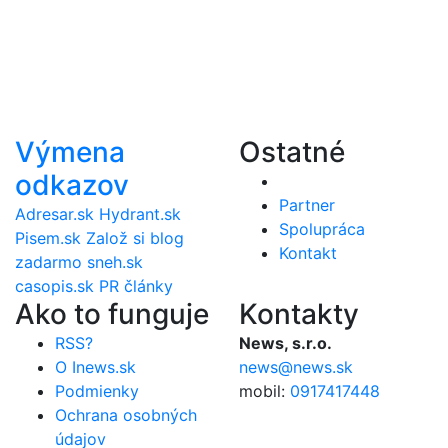
Výmena
Ostatné
odkazov
Partner
Adresar.sk
Hydrant.sk
Spolupráca
Pisem.sk
Založ si blog
Kontakt
zadarmo
sneh.sk
casopis.sk
PR články
Ako to funguje
Kontakty
RSS?
News, s.r.o.
O Inews.sk
news@news.sk
Podmienky
mobil:
0917417448
Ochrana osobných
údajov