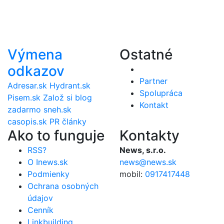
Výmena
Ostatné
odkazov
Partner
Adresar.sk
Hydrant.sk
Spolupráca
Pisem.sk
Založ si blog
Kontakt
zadarmo
sneh.sk
casopis.sk
PR články
Ako to funguje
Kontakty
RSS?
News, s.r.o.
O Inews.sk
news@news.sk
Podmienky
mobil:
0917417448
Ochrana osobných
údajov
Cenník
Linkbuilding