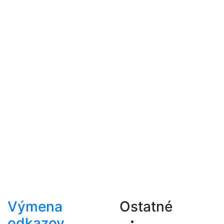
Výmena
Ostatné
odkazov