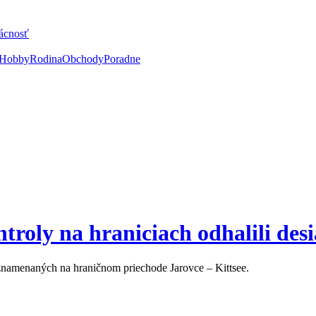
ácnosť
Hobby
Rodina
Obchody
Poradne
roly na hraniciach odhalili des
znamenaných na hraničnom priechode Jarovce – Kittsee.