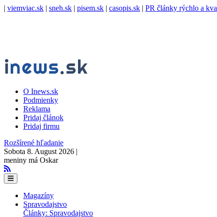
|
viemviac.sk
|
sneh.sk
|
pisem.sk
|
casopis.sk
|
PR články rýchlo a kva
O Inews.sk
Podmienky
Reklama
Pridaj článok
Pridaj firmu
Rozšírené hľadanie
Sobota 8. August 2026 |
meniny má Oskar
Magazíny
Spravodajstvo
Články: Spravodajstvo