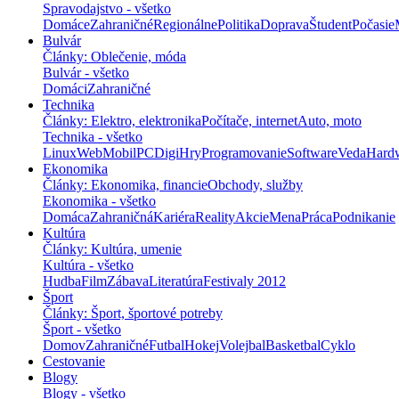
Spravodajstvo - všetko
Domáce
Zahraničné
Regionálne
Politika
Doprava
Študent
Počasie
Bulvár
Články: Oblečenie, móda
Bulvár - všetko
Domáci
Zahraničné
Technika
Články: Elektro, elektronika
Počítače, internet
Auto, moto
Technika - všetko
Linux
Web
Mobil
PC
Digi
Hry
Programovanie
Software
Veda
Hard
Ekonomika
Články: Ekonomika, financie
Obchody, služby
Ekonomika - všetko
Domáca
Zahraničná
Kariéra
Reality
Akcie
Mena
Práca
Podnikanie
Kultúra
Články: Kultúra, umenie
Kultúra - všetko
Hudba
Film
Zábava
Literatúra
Festivaly 2012
Šport
Články: Šport, športové potreby
Šport - všetko
Domov
Zahraničné
Futbal
Hokej
Volejbal
Basketbal
Cyklo
Cestovanie
Blogy
Blogy - všetko