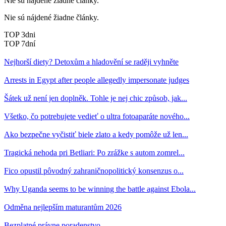
Nie sú nájdené žiadne články.
Nie sú nájdené žiadne články.
TOP 3dni
TOP 7dní
Nejhorší diety? Detoxům a hladovění se raději vyhněte
Arrests in Egypt after people allegedly impersonate judges
Šátek už není jen doplněk. Tohle je nej chic způsob, jak...
Všetko, čo potrebujete vedieť o ultra fotoaparáte nového...
Ako bezpečne vyčistiť biele zlato a kedy pomôže už len...
Tragická nehoda pri Betliari: Po zrážke s autom zomrel...
Fico opustil pôvodný zahraničnopolitický konsenzus o...
Why Uganda seems to be winning the battle against Ebola...
Odměna nejlepším maturantům 2026
Bezplatné právne poradenstvo