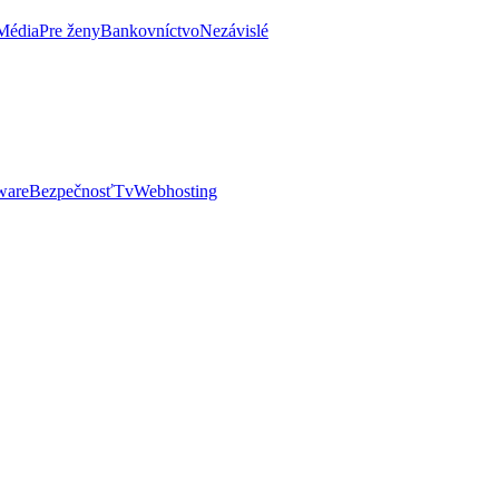
Média
Pre ženy
Bankovníctvo
Nezávislé
ware
Bezpečnosť
Tv
Webhosting