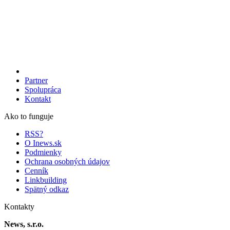
Partner
Spolupráca
Kontakt
Ako to funguje
RSS?
O Inews.sk
Podmienky
Ochrana osobných údajov
Cenník
Linkbuilding
Spätný odkaz
Kontakty
News, s.r.o.