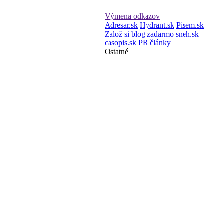
Výmena odkazov
Adresar.sk
Hydrant.sk
Pisem.sk
Založ si blog zadarmo
sneh.sk
casopis.sk
PR články
Ostatné