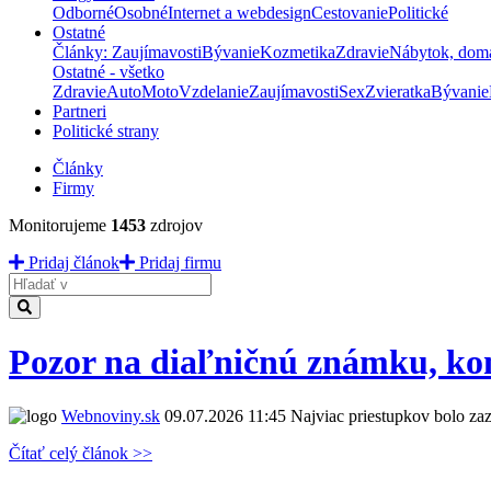
Odborné
Osobné
Internet a webdesign
Cestovanie
Politické
Ostatné
Články: Zaujímavosti
Bývanie
Kozmetika
Zdravie
Nábytok, dom
Ostatné - všetko
Zdravie
Auto
Moto
Vzdelanie
Zaujímavosti
Sex
Zvieratka
Bývanie
Partneri
Politické strany
Články
Firmy
Monitorujeme
1453
zdrojov
Pridaj článok
Pridaj firmu
Hladať
Pozor na diaľničnú známku, kont
Webnoviny.sk
09.07.2026 11:45
Najviac priestupkov bolo za
Čítať celý článok >>