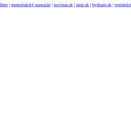
litne
|
motoristický magazín
|
novinar.sk
|
stop.sk
|
hydrant.sk
|
registrá