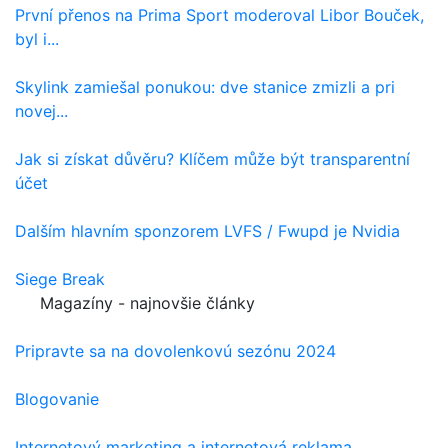
První přenos na Prima Sport moderoval Libor Bouček,
byl i...
Skylink zamiešal ponukou: dve stanice zmizli a pri
novej...
Jak si získat důvěru? Klíčem může být transparentní
účet
Dalším hlavním sponzorem LVFS / Fwupd je Nvidia
Siege Break
Magazíny - najnovšie články
Pripravte sa na dovolenkovú sezónu 2024
Blogovanie
Internetový marketing a internetová reklama