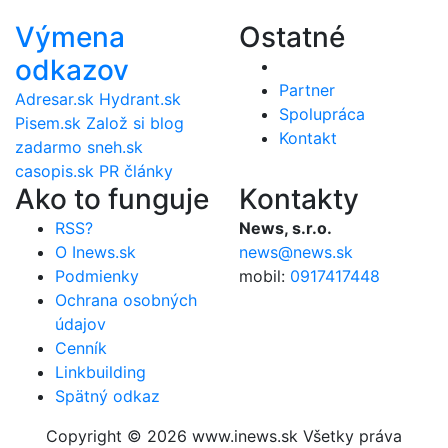
Výmena
Ostatné
odkazov
Partner
Adresar.sk
Hydrant.sk
Spolupráca
Pisem.sk
Založ si blog
Kontakt
zadarmo
sneh.sk
casopis.sk
PR články
Ako to funguje
Kontakty
RSS?
News, s.r.o.
O Inews.sk
news@news.sk
Podmienky
mobil:
0917417448
Ochrana osobných
údajov
Cenník
Linkbuilding
Spätný odkaz
Copyright © 2026 www.inews.sk Všetky práva