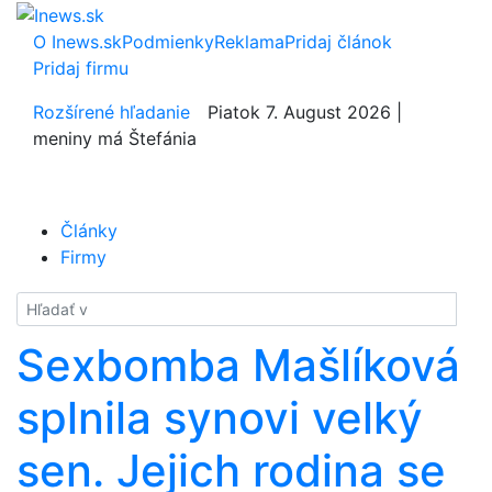
O Inews.sk
Podmienky
Reklama
Pridaj článok
Pridaj firmu
Rozšírené hľadanie
Piatok 7. August 2026 |
meniny má Štefánia
Články
Firmy
Hladať
Sexbomba Mašlíková
splnila synovi velký
sen. Jejich rodina se