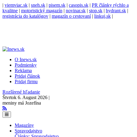
|
viemviac.sk
|
sneh.sk
|
pisem.sk
|
casopis.sk
|
PR články rýchlo a
kvalitne
|
motoristický magazín
|
novinar.sk
|
stop.sk
|
hydrant.sk
|
registrácia do katalógov
|
magazín o cestovaní
|
linkuj.sk
|
O Inews.sk
Podmienky
Reklama
Pridaj článok
Pridaj firmu
Rozšírené hľadanie
Štvrtok 6. August 2026 |
meniny má Jozefína
Magazíny
Spravodajstvo
Články: Spravodajstvo