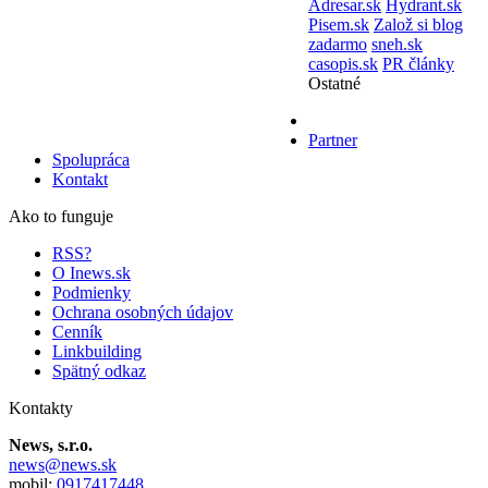
Adresar.sk
Hydrant.sk
Pisem.sk
Založ si blog
zadarmo
sneh.sk
casopis.sk
PR články
Ostatné
Partner
Spolupráca
Kontakt
Ako to funguje
RSS?
O Inews.sk
Podmienky
Ochrana osobných údajov
Cenník
Linkbuilding
Spätný odkaz
Kontakty
News, s.r.o.
news@news.sk
mobil:
0917417448