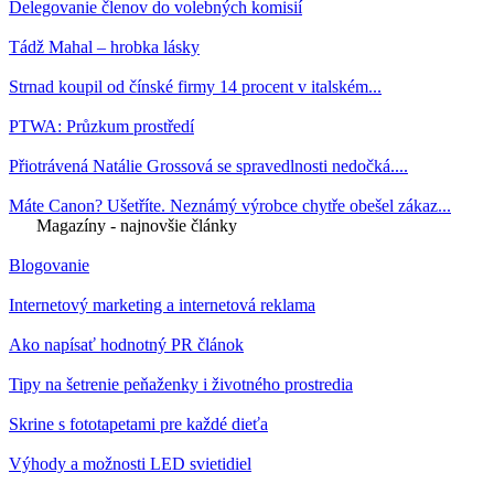
Delegovanie členov do volebných komisií
Tádž Mahal – hrobka lásky
Strnad koupil od čínské firmy 14 procent v italském...
PTWA: Průzkum prostředí
Přiotrávená Natálie Grossová se spravedlnosti nedočká....
Máte Canon? Ušetříte. Neznámý výrobce chytře obešel zákaz...
Magazíny - najnovšie články
Blogovanie
Internetový marketing a internetová reklama
Ako napísať hodnotný PR článok
Tipy na šetrenie peňaženky i životného prostredia
Skrine s fototapetami pre každé dieťa
Výhody a možnosti LED svietidiel