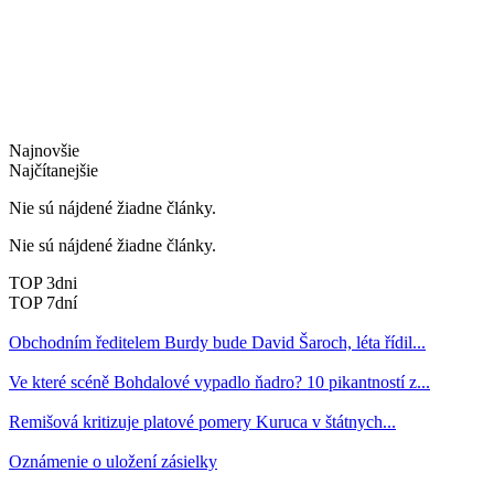
Najnovšie
Najčítanejšie
Nie sú nájdené žiadne články.
Nie sú nájdené žiadne články.
TOP 3dni
TOP 7dní
Obchodním ředitelem Burdy bude David Šaroch, léta řídil...
Ve které scéně Bohdalové vypadlo ňadro? 10 pikantností z...
Remišová kritizuje platové pomery Kuruca v štátnych...
Oznámenie o uložení zásielky