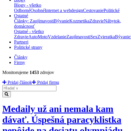
Blogy - všetko
Odborné
Osobné
Internet a webdesign
Cestovanie
Politické
Ostatné
Články: Zaujímavosti
Bývanie
Kozmetika
Zdravie
Nábytok,
domácnosť
Ostatné - všetko
Zdravie
Auto
Moto
Vzdelanie
Zaujímavosti
Sex
Zvieratka
Bývanie
Partneri
Politické strany
Články
Firmy
Monitorujeme
1453
zdrojov
Pridaj článok
Pridaj firmu
Hladať
Medaily už ani nemala kam
dávať. Úspešná paracyklistka
nepôjde na desiatu olympiádu