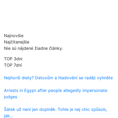
Najnovšie
Najčítanejšie
Nie sú nájdené žiadne články.
TOP 3dni
TOP 7dní
Nejhorší diety? Detoxům a hladovění se raději vyhněte
Arrests in Egypt after people allegedly impersonate
judges
Šátek už není jen doplněk. Tohle je nej chic způsob,
jak...