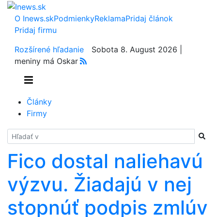
O Inews.sk
Podmienky
Reklama
Pridaj článok
Pridaj firmu
Rozšírené hľadanie
Sobota 8. August 2026 |
meniny má Oskar
Články
Firmy
Hladať
Fico dostal naliehavú
výzvu. Žiadajú v nej
stopnúť podpis zmlúv