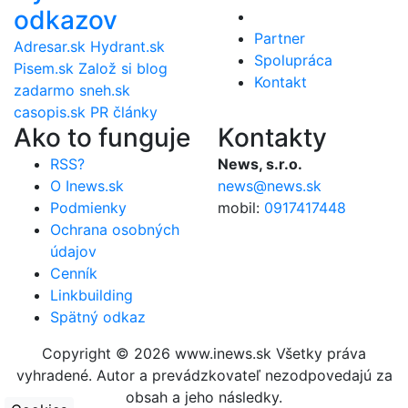
odkazov
Partner
Adresar.sk
Hydrant.sk
Spolupráca
Pisem.sk
Založ si blog
Kontakt
zadarmo
sneh.sk
casopis.sk
PR články
Ako to funguje
Kontakty
RSS?
News, s.r.o.
O Inews.sk
news@news.sk
Podmienky
mobil:
0917417448
Ochrana osobných
údajov
Cenník
Linkbuilding
Spätný odkaz
Copyright © 2026 www.inews.sk Všetky práva
vyhradené. Autor a prevádzkovateľ nezodpovedajú za
obsah a jeho následky.