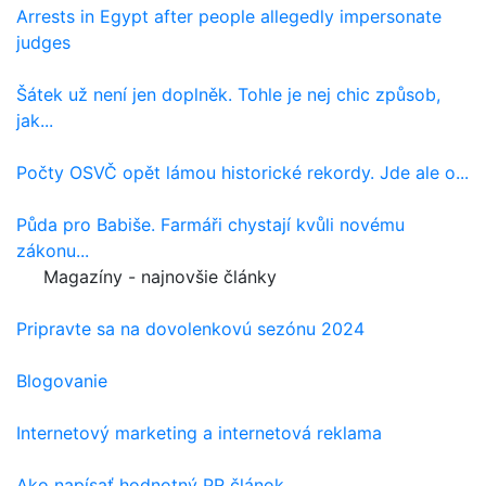
Arrests in Egypt after people allegedly impersonate
judges
Šátek už není jen doplněk. Tohle je nej chic způsob,
jak...
Počty OSVČ opět lámou historické rekordy. Jde ale o...
Půda pro Babiše. Farmáři chystají kvůli novému
zákonu...
Magazíny - najnovšie články
Pripravte sa na dovolenkovú sezónu 2024
Blogovanie
Internetový marketing a internetová reklama
Ako napísať hodnotný PR článok