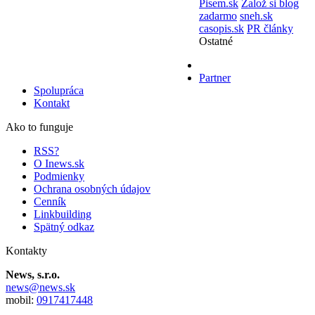
Pisem.sk
Založ si blog
zadarmo
sneh.sk
casopis.sk
PR články
Ostatné
Partner
Spolupráca
Kontakt
Ako to funguje
RSS?
O Inews.sk
Podmienky
Ochrana osobných údajov
Cenník
Linkbuilding
Spätný odkaz
Kontakty
News, s.r.o.
news@news.sk
mobil:
0917417448