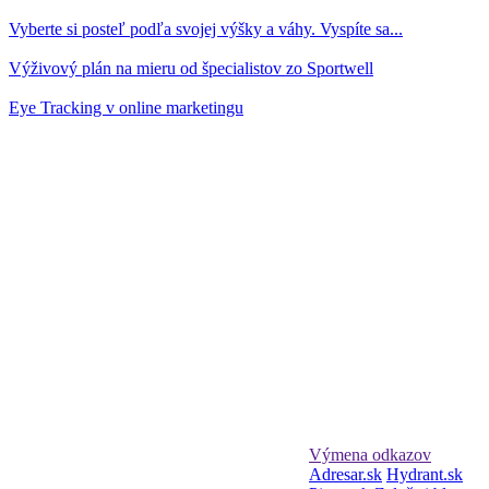
Vyberte si posteľ podľa svojej výšky a váhy. Vyspíte sa...
Výživový plán na mieru od špecialistov zo Sportwell
Eye Tracking v online marketingu
Výmena odkazov
Adresar.sk
Hydrant.sk