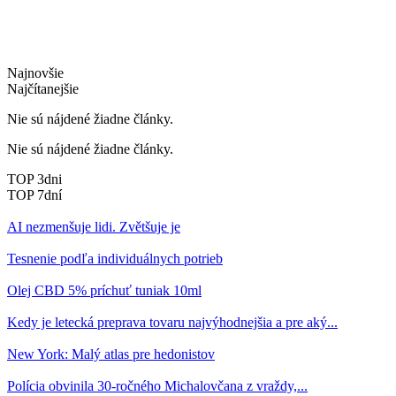
Najnovšie
Najčítanejšie
Nie sú nájdené žiadne články.
Nie sú nájdené žiadne články.
TOP 3dni
TOP 7dní
AI nezmenšuje lidi. Zvětšuje je
Tesnenie podľa individuálnych potrieb
Olej CBD 5% príchuť tuniak 10ml
Kedy je letecká preprava tovaru najvýhodnejšia a pre aký...
New York: Malý atlas pre hedonistov
Polícia obvinila 30-ročného Michalovčana z vraždy,...