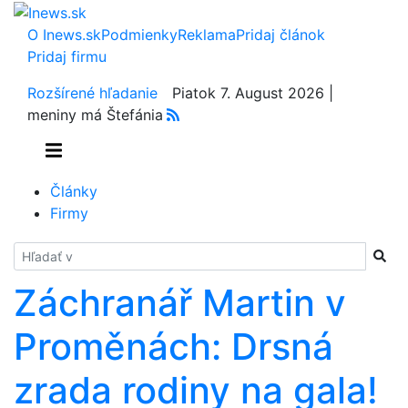
O Inews.sk
Podmienky
Reklama
Pridaj článok
Pridaj firmu
Rozšírené hľadanie
Piatok 7. August 2026 |
meniny má Štefánia
Články
Firmy
Hladať
Záchranář Martin v
Proměnách: Drsná
zrada rodiny na gala!