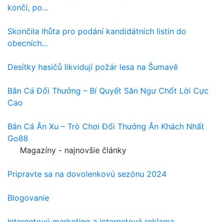
končí, po...
Skončila lhůta pro podání kandidátních listin do
obecních...
Desítky hasičů likvidují požár lesa na Šumavě
Bắn Cá Đổi Thưởng – Bí Quyết Săn Ngư Chốt Lời Cực
Cao
Bắn Cá Ăn Xu – Trò Chơi Đổi Thưởng Ăn Khách Nhất
Go88
Magazíny - najnovšie články
Pripravte sa na dovolenkovú sezónu 2024
Blogovanie
Internetový marketing a internetová reklama