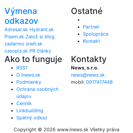
Výmena
Ostatné
odkazov
Partner
Adresar.sk
Hydrant.sk
Spolupráca
Pisem.sk
Založ si blog
Kontakt
zadarmo
sneh.sk
casopis.sk
PR články
Ako to funguje
Kontakty
RSS?
News, s.r.o.
O Inews.sk
news@news.sk
Podmienky
mobil:
0917417448
Ochrana osobných
údajov
Cenník
Linkbuilding
Spätný odkaz
Copyright © 2026 www.inews.sk Všetky práva