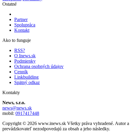
Ostatné
Partner
Spolupráca
Kontakt
Ako to funguje
RSS?
O Inews.sk
Podmienky
Ochrana osobných údajov
Cenník
Linkbuilding
Spätný odkaz
Kontakty
News, s.r.o.
news@news.sk
mobil:
0917417448
Copyright © 2026 www.inews.sk Všetky práva vyhradené. Autor a
prevádzkovateľ nezodpovedajú za obsah a jeho následky.