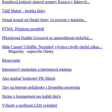
Remišová kritizuje platové pomery Kuruca v štátnych...
Tádž Mahal – hrobka lásky
Strnad koupil od čínské firmy 14 procent v italském...
PTWA: Průzkum prostředí
Přiotrávená Natálie Grossová se spravedlnosti nedočká....
Máte Canon? Ušetříte. Neznámý výrobce chytře obešel zákaz...
Magazíny - najnovšie články
Blogovanie
Internetový marketing a internetová reklama
Ako napísať hodnotný PR článok
Tipy na šetrenie peňaženky i životného prostredia
Skrine s fototapetami pre každé dieťa
Výhody a možnosti LED svietidiel