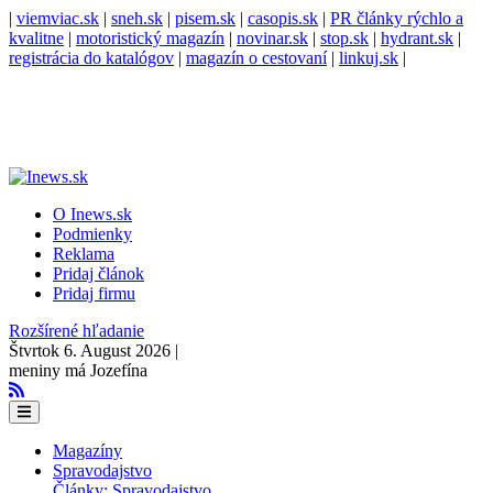
|
viemviac.sk
|
sneh.sk
|
pisem.sk
|
casopis.sk
|
PR články rýchlo a
kvalitne
|
motoristický magazín
|
novinar.sk
|
stop.sk
|
hydrant.sk
|
registrácia do katalógov
|
magazín o cestovaní
|
linkuj.sk
|
O Inews.sk
Podmienky
Reklama
Pridaj článok
Pridaj firmu
Rozšírené hľadanie
Štvrtok 6. August 2026 |
meniny má Jozefína
Magazíny
Spravodajstvo
Články: Spravodajstvo