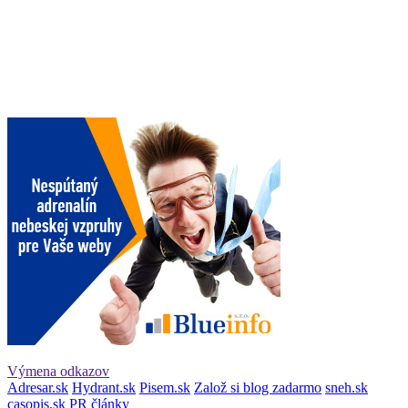
Výmena odkazov
Adresar.sk
Hydrant.sk
Pisem.sk
Založ si blog zadarmo
sneh.sk
casopis.sk
PR články