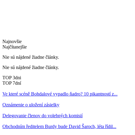
Najnovšie
Najčítanejšie
Nie sú nájdené žiadne články.
Nie sú nájdené žiadne články.
TOP 3dni
TOP 7dní
Ve které scéně Bohdalové vypadlo ňadro? 10 pikantností z...
Oznámenie o uložení zásielky
Delegovanie členov do volebných komisií
Obchodním ředitelem Burdy bude David Šaroch, léta řídil...