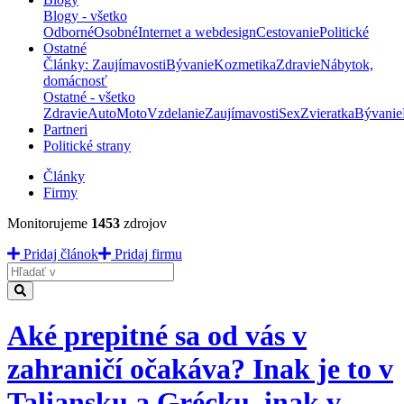
Blogy - všetko
Odborné
Osobné
Internet a webdesign
Cestovanie
Politické
Ostatné
Články: Zaujímavosti
Bývanie
Kozmetika
Zdravie
Nábytok,
domácnosť
Ostatné - všetko
Zdravie
Auto
Moto
Vzdelanie
Zaujímavosti
Sex
Zvieratka
Bývanie
Partneri
Politické strany
Články
Firmy
Monitorujeme
1453
zdrojov
Pridaj článok
Pridaj firmu
Hladať
Aké prepitné sa od vás v
zahraničí očakáva? Inak je to v
Taliansku a Grécku, inak v