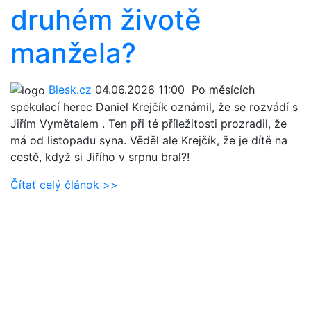
druhém životě
manžela?
Blesk.cz
04.06.2026 11:00
Po měsících
spekulací herec Daniel Krejčík oznámil, že se rozvádí s
Jiřím Vymětalem . Ten při té příležitosti prozradil, že
má od listopadu syna. Věděl ale Krejčík, že je dítě na
cestě, když si Jiřího v srpnu bral?!
Čítať celý článok >>