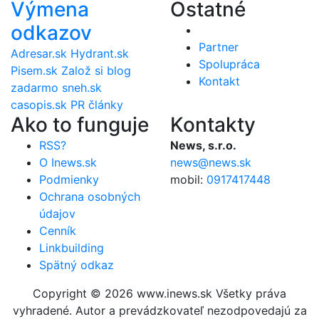
Výmena
Ostatné
odkazov
Partner
Adresar.sk
Hydrant.sk
Spolupráca
Pisem.sk
Založ si blog
Kontakt
zadarmo
sneh.sk
casopis.sk
PR články
Ako to funguje
Kontakty
RSS?
News, s.r.o.
O Inews.sk
news@news.sk
Podmienky
mobil:
0917417448
Ochrana osobných
údajov
Cenník
Linkbuilding
Spätný odkaz
Copyright © 2026 www.inews.sk Všetky práva
vyhradené. Autor a prevádzkovateľ nezodpovedajú za