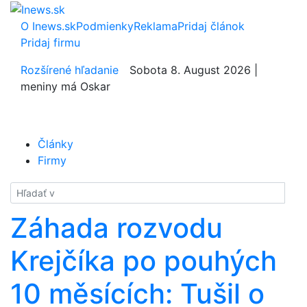
O Inews.sk
Podmienky
Reklama
Pridaj článok
Pridaj firmu
Rozšírené hľadanie
Sobota 8. August 2026 |
meniny má Oskar
Články
Firmy
Hladať
Záhada rozvodu
Krejčíka po pouhých
10 měsících: Tušil o