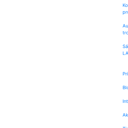
Ko
pru
Au
tr
Sá
LA
Pr
Bl
In
Ak