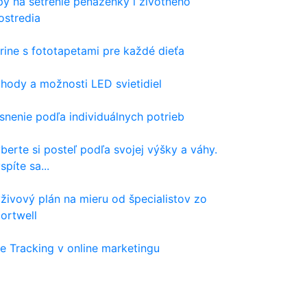
py na šetrenie peňaženky i životného
ostredia
rine s fototapetami pre každé dieťa
hody a možnosti LED svietidiel
snenie podľa individuálnych potrieb
berte si posteľ podľa svojej výšky a váhy.
spíte sa...
živový plán na mieru od špecialistov zo
ortwell
e Tracking v online marketingu