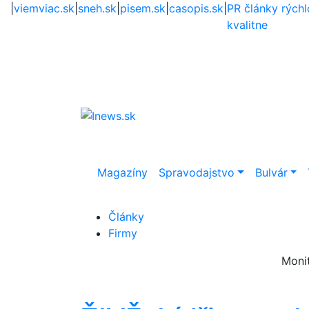
|
viemviac.sk
|
sneh.sk
|
pisem.sk
|
casopis.sk
|
PR články rýchl
kvalitne
Magazíny
Spravodajstvo
Bulvár
Články
Firmy
Moni