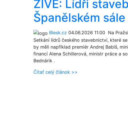
ŽIVĚ: Lídři stave
Španělském sále 
Blesk.cz
04.06.2026 11:00
Na Pražsk
Setkání lídrů českého stavebnictví, které s
by měli například premiér Andrej Babiš, min
financí Alena Schillerová, ministr práce a s
Bednárik .
Čítať celý článok >>