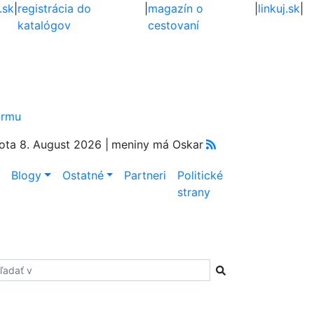
.sk
|
registrácia do
|
magazín o
|
linkuj.sk
|
katalógov
cestovaní
firmu
ota 8. August 2026 |
meniny má Oskar
e
Blogy
Ostatné
Partneri
Politické
strany
adať