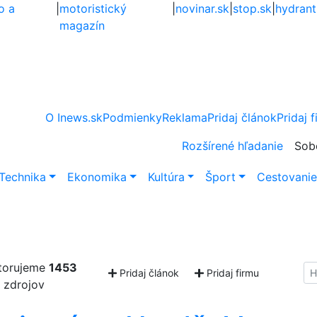
o a
|
motoristický
|
novinar.sk
|
stop.sk
|
hydrant
magazín
O Inews.sk
Podmienky
Reklama
Pridaj článok
Pridaj 
Rozšírené hľadanie
Sob
Technika
Ekonomika
Kultúra
Šport
Cestovani
torujeme
1453
Hl
Pridaj článok
Pridaj firmu
zdrojov