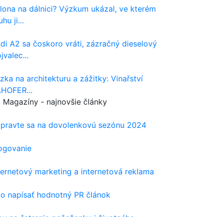
lona na dálnici? Výzkum ukázal, ve kterém
hu ji...
di A2 sa čoskoro vráti, zázračný dieselový
ojvalec...
zka na architekturu a zážitky: Vinařství
HOFER...
Magazíny - najnovšie články
ipravte sa na dovolenkovú sezónu 2024
ogovanie
ternetový marketing a internetová reklama
o napísať hodnotný PR článok