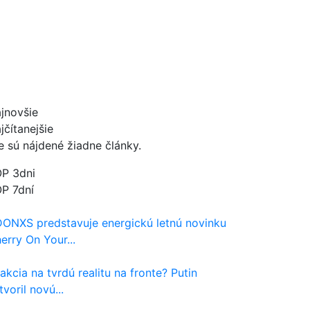
jnovšie
jčítanejšie
e sú nájdené žiadne články.
P 3dni
P 7dní
ONXS predstavuje energickú letnú novinku
erry On Your...
akcia na tvrdú realitu na fronte? Putin
tvoril novú...