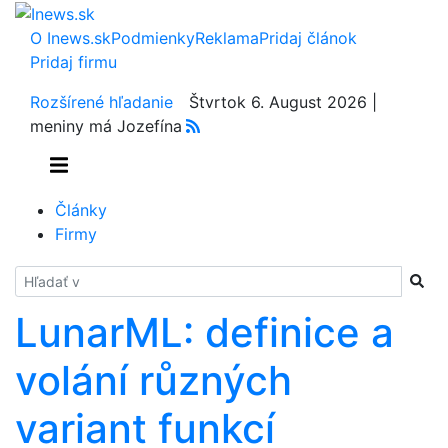
O Inews.sk
Podmienky
Reklama
Pridaj článok
Pridaj firmu
Rozšírené hľadanie
Štvrtok 6. August 2026 |
meniny má Jozefína
Články
Firmy
Hladať
LunarML: definice a
volání různých
variant funkcí