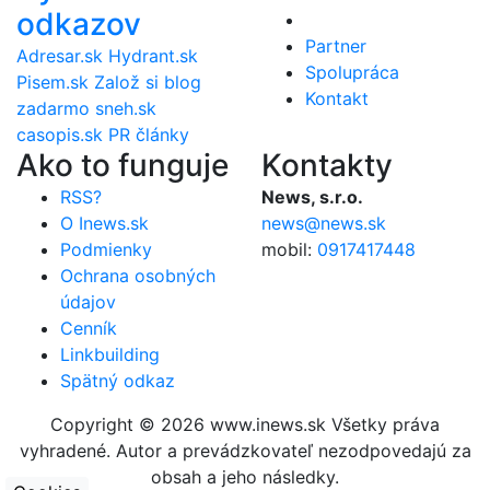
odkazov
Partner
Adresar.sk
Hydrant.sk
Spolupráca
Pisem.sk
Založ si blog
Kontakt
zadarmo
sneh.sk
casopis.sk
PR články
Ako to funguje
Kontakty
RSS?
News, s.r.o.
O Inews.sk
news@news.sk
Podmienky
mobil:
0917417448
Ochrana osobných
údajov
Cenník
Linkbuilding
Spätný odkaz
Copyright © 2026 www.inews.sk Všetky práva
vyhradené. Autor a prevádzkovateľ nezodpovedajú za
obsah a jeho následky.