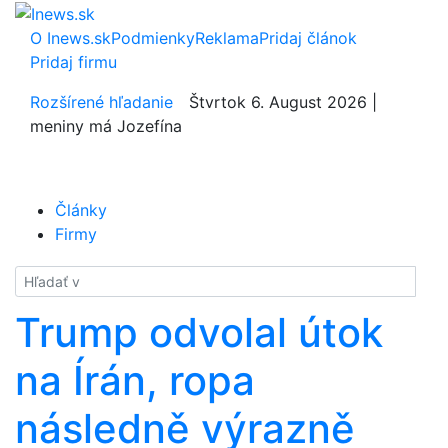
O Inews.sk
Podmienky
Reklama
Pridaj článok
Pridaj firmu
Rozšírené hľadanie
Štvrtok 6. August 2026 |
meniny má Jozefína
Články
Firmy
Hladať
Trump odvolal útok
na Írán, ropa
následně výrazně