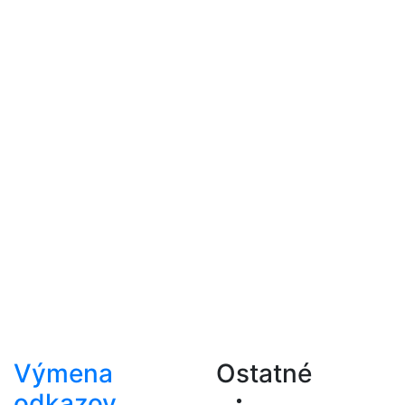
Výmena
Ostatné
odkazov