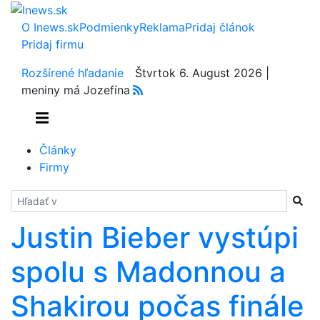
O Inews.sk
Podmienky
Reklama
Pridaj článok
Pridaj firmu
Rozšírené hľadanie
Štvrtok 6. August 2026 |
meniny má Jozefína
Články
Firmy
Hladať
Justin Bieber vystúpi
spolu s Madonnou a
Shakirou počas finále