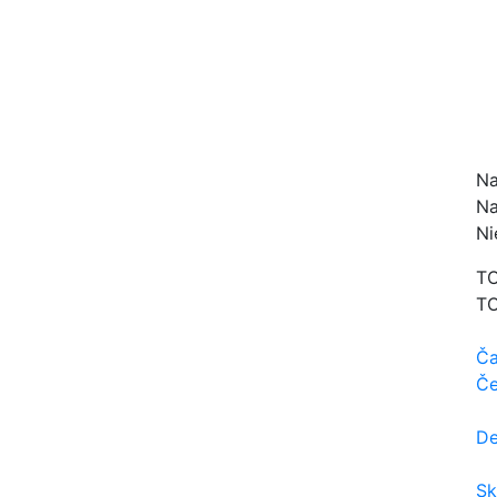
Na
Na
Ni
TO
TO
Ča
Če
De
Sk