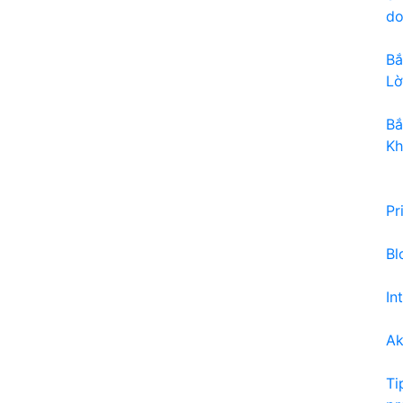
do
Bắ
Lờ
Bắ
Kh
Pr
Bl
In
Ak
Ti