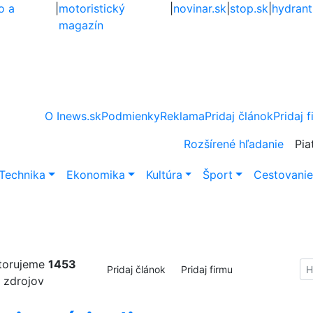
o a
|
motoristický
|
novinar.sk
|
stop.sk
|
hydrant
magazín
O Inews.sk
Podmienky
Reklama
Pridaj článok
Pridaj 
Rozšírené hľadanie
Pia
Technika
Ekonomika
Kultúra
Šport
Cestovani
torujeme
1453
Hl
Pridaj článok
Pridaj firmu
zdrojov