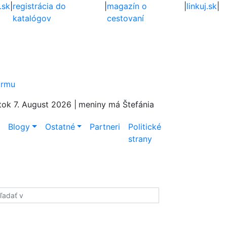
.sk
|
registrácia do
|
magazín o
|
linkuj.sk
|
katalógov
cestovaní
firmu
tok 7. August 2026 |
meniny má Štefánia
e
Blogy
Ostatné
Partneri
Politické
strany
adať