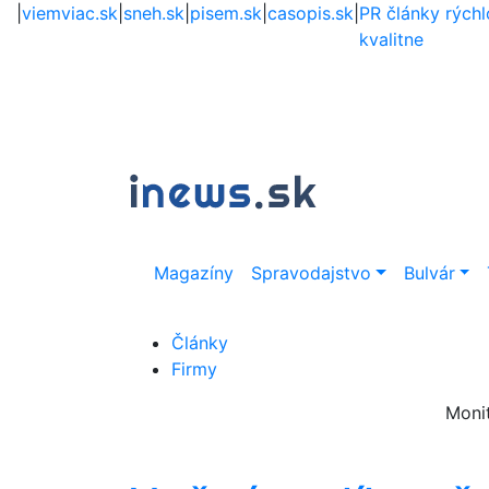
|
viemviac.sk
|
sneh.sk
|
pisem.sk
|
casopis.sk
|
PR články rýchl
kvalitne
Magazíny
Spravodajstvo
Bulvár
Články
Firmy
Moni