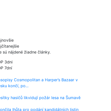
jnovšie
jčítanejšie
e sú nájdené žiadne články.
P 3dni
P 7dní
sopisy Cosmopolitan a Harper’s Bazaar v
sku končí, po...
sítky hasičů likvidují požár lesa na Šumavě
ončila lhůta pro podání kandidátních listin