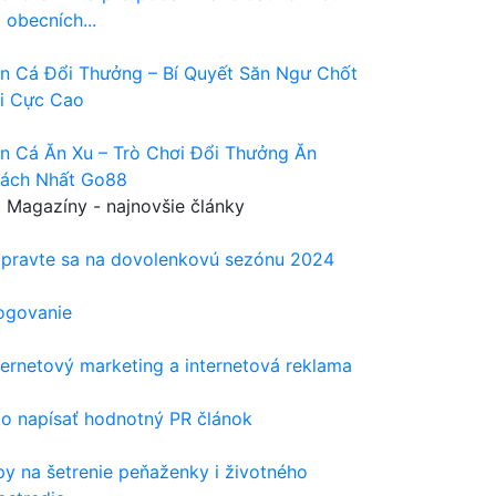
 obecních...
n Cá Đổi Thưởng – Bí Quyết Săn Ngư Chốt
i Cực Cao
n Cá Ăn Xu – Trò Chơi Đổi Thưởng Ăn
ách Nhất Go88
Magazíny - najnovšie články
ipravte sa na dovolenkovú sezónu 2024
ogovanie
ternetový marketing a internetová reklama
o napísať hodnotný PR článok
py na šetrenie peňaženky i životného