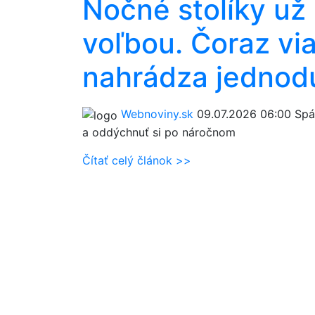
Nočné stolíky už 
voľbou. Čoraz via
nahrádza jednod
Webnoviny.sk
09.07.2026 06:00
Spál
a oddýchnuť si po náročnom
Čítať celý článok >>