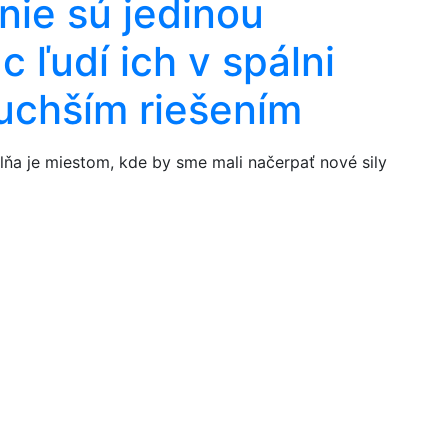
nie sú jedinou
c ľudí ich v spálni
uchším riešením
ňa je miestom, kde by sme mali načerpať nové sily