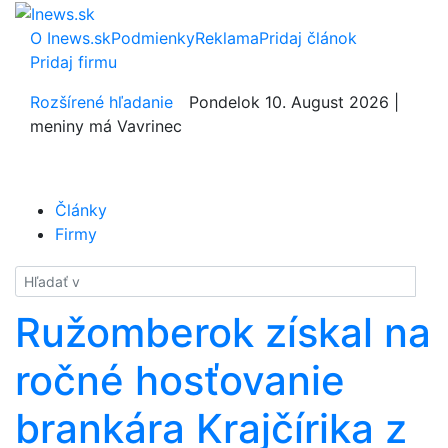
O Inews.sk
Podmienky
Reklama
Pridaj článok
Pridaj firmu
Rozšírené hľadanie
Pondelok 10. August 2026 |
meniny má Vavrinec
Články
Firmy
Hladať
Ružomberok získal na
ročné hosťovanie
brankára Krajčírika z