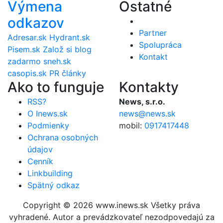
Výmena
Ostatné
odkazov
Partner
Adresar.sk
Hydrant.sk
Spolupráca
Pisem.sk
Založ si blog
Kontakt
zadarmo
sneh.sk
casopis.sk
PR články
Ako to funguje
Kontakty
RSS?
News, s.r.o.
O Inews.sk
news@news.sk
Podmienky
mobil:
0917417448
Ochrana osobných
údajov
Cenník
Linkbuilding
Spätný odkaz
Copyright © 2026 www.inews.sk Všetky práva
vyhradené. Autor a prevádzkovateľ nezodpovedajú za