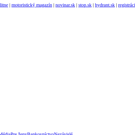
litne
|
motoristický magazín
|
novinar.sk
|
stop.sk
|
hydrant.sk
|
registrá
Média
Pre ženy
Bankovníctvo
Nezávislé