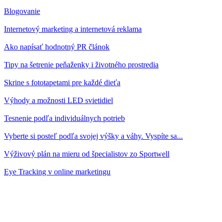
Blogovanie
Internetový marketing a internetová reklama
Ako napísať hodnotný PR článok
Tipy na šetrenie peňaženky i životného prostredia
Skrine s fototapetami pre každé dieťa
Výhody a možnosti LED svietidiel
Tesnenie podľa individuálnych potrieb
Vyberte si posteľ podľa svojej výšky a váhy. Vyspíte sa...
Výživový plán na mieru od špecialistov zo Sportwell
Eye Tracking v online marketingu