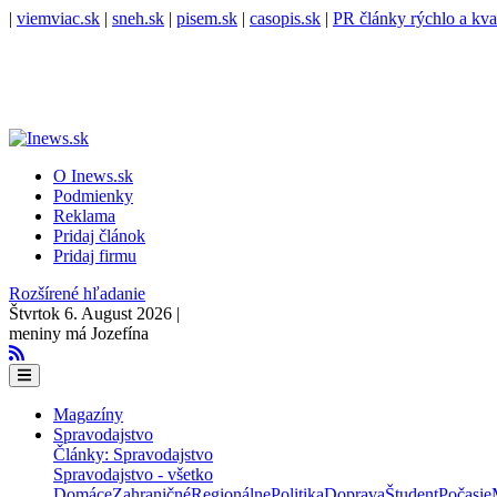
|
viemviac.sk
|
sneh.sk
|
pisem.sk
|
casopis.sk
|
PR články rýchlo a kva
O Inews.sk
Podmienky
Reklama
Pridaj článok
Pridaj firmu
Rozšírené hľadanie
Štvrtok 6. August 2026 |
meniny má Jozefína
Magazíny
Spravodajstvo
Články: Spravodajstvo
Spravodajstvo - všetko
Domáce
Zahraničné
Regionálne
Politika
Doprava
Študent
Počasie