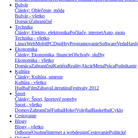
Bulvár
Články: Oblečenie, móda
Bulvár - všetko
Domáci
Zahraničné
Technika
Články: Elektro, elektronika
Počítače, internet
Auto, moto
Technika - všetko
Linux
Web
Mobil
PC
Digi
Hry
Programovanie
Software
Veda
Hard
Ekonomika
Články: Ekonomika, financie
Obchody, služby
Ekonomika - všetko
Domáca
Zahraničná
Kariéra
Reality
Akcie
Mena
Práca
Podnikanie
Kultúra
Články: Kultúra, umenie
Kultúra - všetko
Hudba
Film
Zábava
Literatúra
Festivaly 2012
Šport
Články: Šport, športové potreby
Šport - všetko
Domov
Zahraničné
Futbal
Hokej
Volejbal
Basketbal
Cyklo
Cestovanie
Blogy
Blogy - všetko
Odborné
Osobné
Internet a webdesign
Cestovanie
Politické
Ostatné