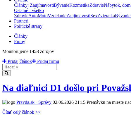
Články: Zaujímavosti
Bývanie
Kozmetika
Zdravie
Nábytok, dom
Ostatné - všetko
Zdravie
Auto
Moto
Vzdelanie
Zaujímavosti
Sex
Zvieratka
Bývanie
Partneri
Politické strany
Články
Firmy
Monitorujeme
1453
zdrojov
Pridaj článok
Pridaj firmu
Hladať
Na diaľnici D1 došlo pri Považsk
Pravda.sk - Správy
02.06.2026 21:15
Premávku na mieste riad
Čítať celý článok >>