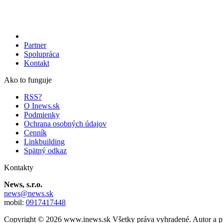
Partner
Spolupráca
Kontakt
Ako to funguje
RSS?
O Inews.sk
Podmienky
Ochrana osobných údajov
Cenník
Linkbuilding
Spätný odkaz
Kontakty
News, s.r.o.
news@news.sk
mobil:
0917417448
Copyright © 2026 www.inews.sk Všetky práva vyhradené. Autor a pr