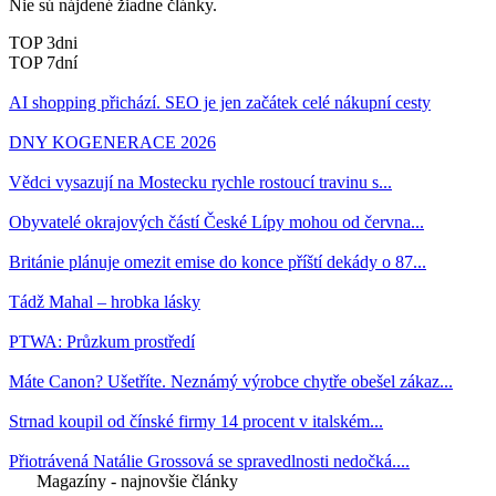
Nie sú nájdené žiadne články.
TOP 3dni
TOP 7dní
AI shopping přichází. SEO je jen začátek celé nákupní cesty
DNY KOGENERACE 2026
Vědci vysazují na Mostecku rychle rostoucí travinu s...
Obyvatelé okrajových částí České Lípy mohou od června...
Británie plánuje omezit emise do konce příští dekády o 87...
Tádž Mahal – hrobka lásky
PTWA: Průzkum prostředí
Máte Canon? Ušetříte. Neznámý výrobce chytře obešel zákaz...
Strnad koupil od čínské firmy 14 procent v italském...
Přiotrávená Natálie Grossová se spravedlnosti nedočká....
Magazíny - najnovšie články