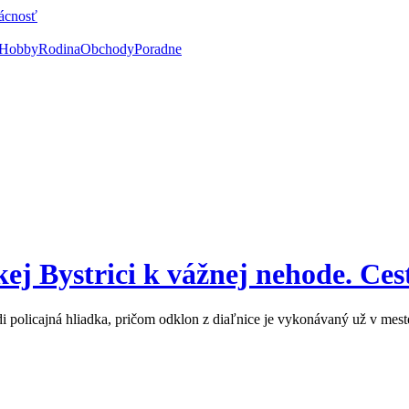
ácnosť
Hobby
Rodina
Obchody
Poradne
ej Bystrici k vážnej nehode. Ces
i policajná hliadka, pričom odklon z diaľnice je vykonávaný už v mest