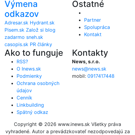
Výmena
Ostatné
odkazov
Partner
Adresar.sk
Hydrant.sk
Spolupráca
Pisem.sk
Založ si blog
Kontakt
zadarmo
sneh.sk
casopis.sk
PR články
Ako to funguje
Kontakty
RSS?
News, s.r.o.
O Inews.sk
news@news.sk
Podmienky
mobil:
0917417448
Ochrana osobných
údajov
Cenník
Linkbuilding
Spätný odkaz
Copyright © 2026 www.inews.sk Všetky práva
vyhradené. Autor a prevádzkovateľ nezodpovedajú za