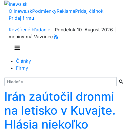
O Inews.sk
Podmienky
Reklama
Pridaj článok
Pridaj firmu
Rozšírené hľadanie
Pondelok 10. August 2026 |
meniny má Vavrinec
Články
Firmy
Hladať
Irán zaútočil dronmi
na letisko v Kuvajte.
Hlásia niekoľko