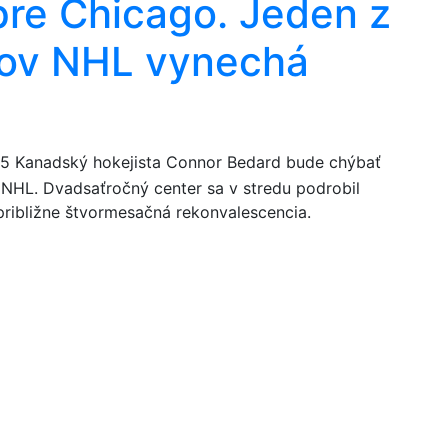
pre Chicago. Jeden z
tov NHL vynechá
45
Kanadský hokejista Connor Bedard bude chýbať
NHL. Dvadsaťročný center sa v stredu podrobil
približne štvormesačná rekonvalescencia.