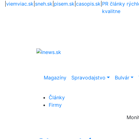
|
viemviac.sk
|
sneh.sk
|
pisem.sk
|
casopis.sk
|
PR články rýchl
kvalitne
Magazíny
Spravodajstvo
Bulvár
Články
Firmy
Moni