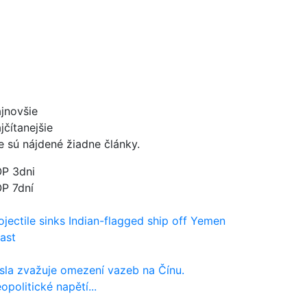
jnovšie
jčítanejšie
e sú nájdené žiadne články.
P 3dni
P 7dní
ojectile sinks Indian-flagged ship off Yemen
ast
sla zvažuje omezení vazeb na Čínu.
opolitické napětí...