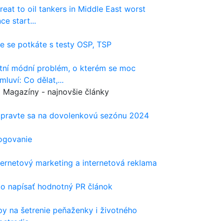
reat to oil tankers in Middle East worst
nce start...
e se potkáte s testy OSP, TSP
tní módní problém, o kterém se moc
mluví: Co dělat,...
Magazíny - najnovšie články
ipravte sa na dovolenkovú sezónu 2024
ogovanie
ternetový marketing a internetová reklama
o napísať hodnotný PR článok
py na šetrenie peňaženky i životného