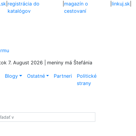
.sk
|
registrácia do
|
magazín o
|
linkuj.sk
|
katalógov
cestovaní
firmu
tok 7. August 2026 |
meniny má Štefánia
e
Blogy
Ostatné
Partneri
Politické
strany
adať