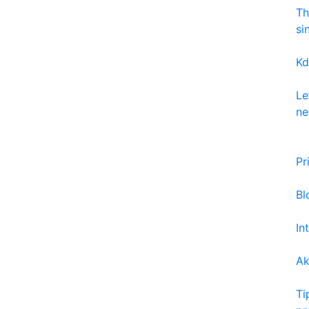
Th
si
Kd
Le
ne
Pr
Bl
In
Ak
Ti