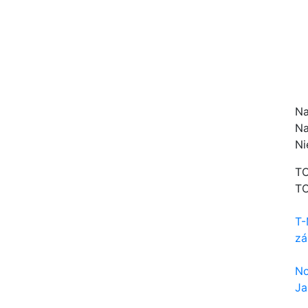
Na
Na
Ni
TO
TO
T-
zá
No
Ja