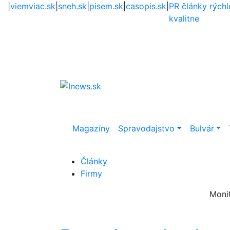
|
viemviac.sk
|
sneh.sk
|
pisem.sk
|
casopis.sk
|
PR články rýchl
kvalitne
Magazíny
Spravodajstvo
Bulvár
Články
Firmy
Moni