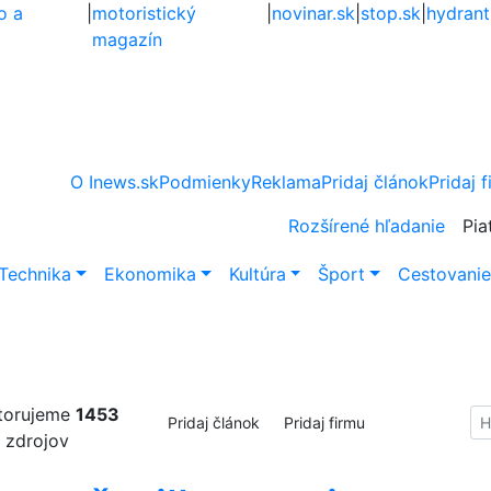
o a
|
motoristický
|
novinar.sk
|
stop.sk
|
hydrant
magazín
O Inews.sk
Podmienky
Reklama
Pridaj článok
Pridaj 
Rozšírené hľadanie
Pia
Technika
Ekonomika
Kultúra
Šport
Cestovani
torujeme
1453
Hl
Pridaj článok
Pridaj firmu
zdrojov