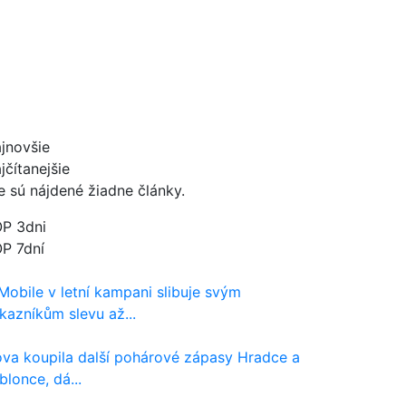
jnovšie
jčítanejšie
e sú nájdené žiadne články.
P 3dni
P 7dní
Mobile v letní kampani slibuje svým
kazníkům slevu až...
va koupila další pohárové zápasy Hradce a
blonce, dá...