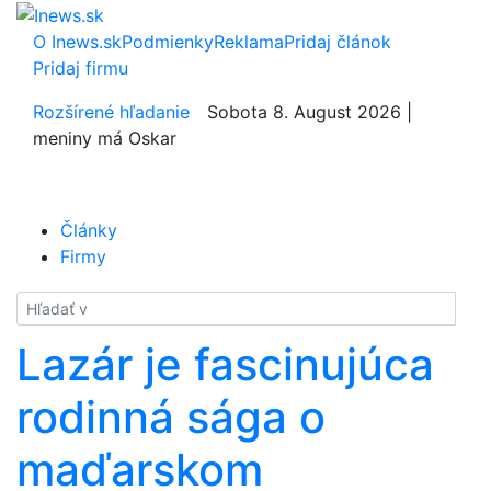
O Inews.sk
Podmienky
Reklama
Pridaj článok
Pridaj firmu
Rozšírené hľadanie
Sobota 8. August 2026 |
meniny má Oskar
Články
Firmy
Hladať
Lazár je fascinujúca
rodinná sága o
maďarskom