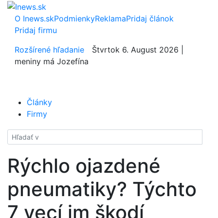
O Inews.sk
Podmienky
Reklama
Pridaj článok
Pridaj firmu
Rozšírené hľadanie
Štvrtok 6. August 2026 |
meniny má Jozefína
Články
Firmy
Hladať
Rýchlo ojazdené
pneumatiky? Týchto
7 vecí im škodí