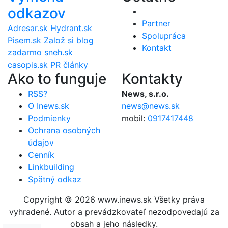
odkazov
Partner
Adresar.sk
Hydrant.sk
Spolupráca
Pisem.sk
Založ si blog
Kontakt
zadarmo
sneh.sk
casopis.sk
PR články
Ako to funguje
Kontakty
RSS?
News, s.r.o.
O Inews.sk
news@news.sk
Podmienky
mobil:
0917417448
Ochrana osobných
údajov
Cenník
Linkbuilding
Spätný odkaz
Copyright © 2026 www.inews.sk Všetky práva
vyhradené. Autor a prevádzkovateľ nezodpovedajú za
obsah a jeho následky.