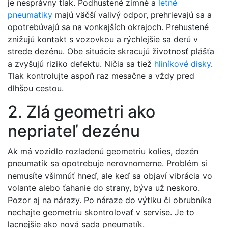
je nesprávny tlak. Podhustené zimné a
letné
pneumatiky
majú väčší valivý odpor, prehrievajú sa a
opotrebúvajú sa na vonkajších okrajoch. Prehustené
znižujú kontakt s vozovkou a rýchlejšie sa derú v
strede dezénu. Obe situácie skracujú životnosť plášťa
a zvyšujú riziko defektu. Ničia sa tiež
hliníkové disky
.
Tlak kontrolujte aspoň raz mesačne a vždy pred
dlhšou cestou.
2. Zlá geometri ako
nepriateľ dezénu
Ak má vozidlo rozladenú geometriu kolies, dezén
pneumatík sa opotrebuje nerovnomerne. Problém si
nemusíte všimnúť hneď, ale keď sa objaví vibrácia vo
volante alebo ťahanie do strany, býva už neskoro.
Pozor aj na nárazy. Po náraze do výtlku či obrubníka
nechajte geometriu skontrolovať v servise. Je to
lacnejšie ako nová sada pneumatík.