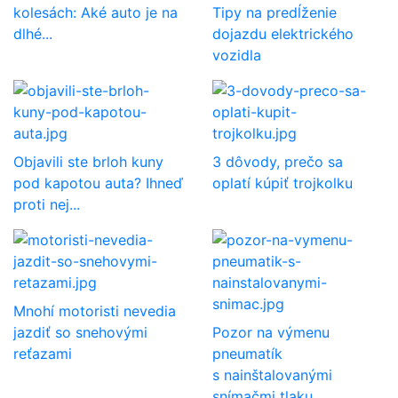
kolesách: Aké auto je na
Tipy na predĺženie
dlhé...
dojazdu elektrického
vozidla
Objavili ste brloh kuny
3 dôvody, prečo sa
pod kapotou auta? Ihneď
oplatí kúpiť trojkolku
proti nej...
Mnohí motoristi nevedia
jazdiť so snehovými
Pozor na výmenu
reťazami
pneumatík
s nainštalovanými
snímačmi tlaku