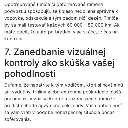
Opotrebované tlmiče či deformované ramená
podvozku spôsobujú, že koleso nedolieha správne k
vozovke, odskakuje a tým pádom ničí dezén. Tlmiče
by sa mali testovať každých 60 000 – 80 000 km. Ak
máte pocit, že auto pri brzdení viac skáče, je čas na
kontrolu.
7. Zanedbanie vizuálnej
kontroly ako skúška vašej
pohodlnosti
Dúfame, že nepatríte k tým vodičom, ktorí si nevšimnú
ani vydutiny, trhliny alebo extrémne poškodenie plášťa
pneumatík. Vizuálna kontrola raz mesačne pomôže
predísť nehode aj výmene celej sady. Vaša pohodlnosť
sa vám vráti v podobe nebezpečnej situácie počas
šoférovania.