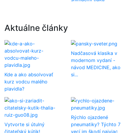
Aktuálne články
Nadčasová klasika v
modernom vydaní -
návod MEDICINE, ako
Kde a ako absolvovať
si...
kurz vodcu malého
plavidla?
Rýchlo ojazdené
Vytvorte si útulný
pneumatiky? Týchto 7
čitateľský kútik!
vecí im škodí najviac