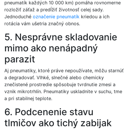
pneumatík každých 10 000 km) pomáha rovnomerne
rozložiť záťaž a predĺžiť životnosť celej sady.
Jednoduché
označenie pneumatík
kriedou a ich
rotácia vám ušetria značný obnos.
5. Nesprávne skladovanie
mimo ako nenápadný
parazit
Aj pneumatiky, ktoré práve nepoužívate, môžu starnúť
a degradovať. Vlhké, slnečné alebo chemicky
znečistené prostredie spôsobuje tvrdnutie zmesi a
vznik mikrotrhlín. Pneumatiky uskladnite v suchu, tme
a pri stabilnej teplote.
6. Podcenenie stavu
tlmičov ako tichý zabijak